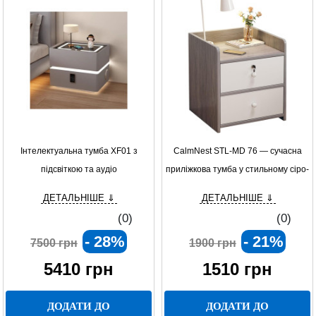
Інтелектуальна тумба XF01 з
CalmNest STL-MD 76 — сучасна
підсвіткою та аудіо
приліжкова тумба у стильному сіро-
білому виконанні
ДЕТАЛЬНІШЕ ⇓
ДЕТАЛЬНІШЕ ⇓
(0)
(0)
- 28%
- 21%
7500 грн
1900 грн
5410
грн
1510
грн
ДОДАТИ ДО
ДОДАТИ ДО