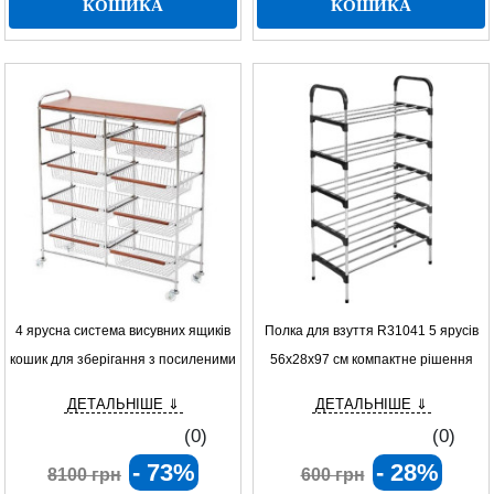
КОШИКА
КОШИКА
4 ярусна система висувних ящиків
Полка для взуття R31041 5 ярусів
кошик для зберігання з посиленими
56x28x97 см компактне рішення
напрямними та легким доступом до
для зберігання взуття
ДЕТАЛЬНІШЕ ⇓
ДЕТАЛЬНІШЕ ⇓
вмісту
(0)
(0)
- 73%
- 28%
8100 грн
600 грн