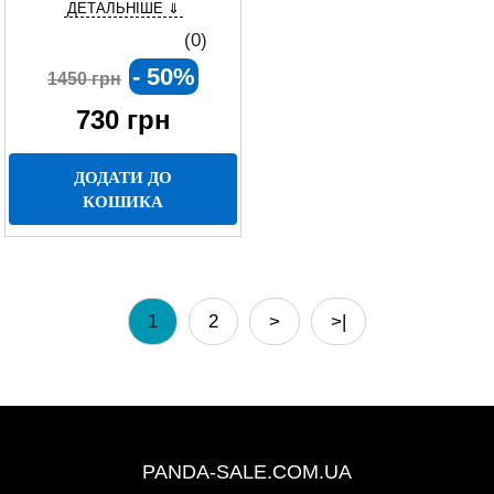
ДЕТАЛЬНІШЕ ⇓
гардеробної чи магазину
(0)
- 50%
1450 грн
730
грн
ДОДАТИ ДО
КОШИКА
1
2
>
>|
+38 (067) 491-47-28
PANDA-SALE.COM.UA