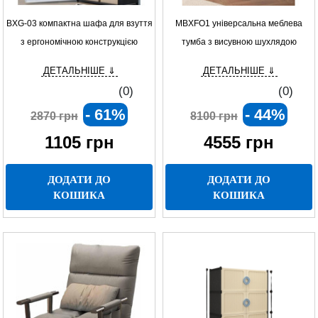
BXG-03 компактна шафа для взуття
MBXFO1 універсальна меблева
з ергономічною конструкцією
тумба з висувною шухлядою
ДЕТАЛЬНІШЕ ⇓
ДЕТАЛЬНІШЕ ⇓
(0)
(0)
- 61%
- 44%
2870 грн
8100 грн
1105
грн
4555
грн
ДОДАТИ ДО
ДОДАТИ ДО
КОШИКА
КОШИКА