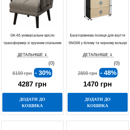
GK-65 універсальне крісло
Багаторівнева полиця для взуття
трансформер зі зручним спальним
SNG08 у білому та чорному кольорі
місцем
ДЕТАЛЬНІШЕ ⇓
ДЕТАЛЬНІШЕ ⇓
(0)
(0)
- 30%
- 48%
6100 грн
2800 грн
4287
грн
1470
грн
ДОДАТИ ДО
ДОДАТИ ДО
КОШИКА
КОШИКА