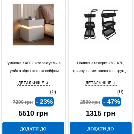
Тумбочка XXF02 Інтелектуальна
Полиця-етажерка ZM-1670,
тумба з підсвіткою та сейфом
триярусна металева конструкція
для зберігання, стильна та
ДЕТАЛЬНІШЕ ⇓
ДЕТАЛЬНІШЕ ⇓
функціональна органайзер-полиця
(0)
(0)
для дому та офісу
- 23%
- 47%
7200 грн
2500 грн
5510
грн
1315
грн
ДОДАТИ ДО
ДОДАТИ ДО