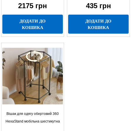
2175
грн
435
грн
ДОДАТИ ДО
ДОДАТИ ДО
КОШИКА
КОШИКА
Вішак для одягу обертовий 360
HexaStand мобільна шестикутна
стійка з коліщатками для спальні,