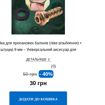
йка для пропанових балонів (ліве різьблення) +
штуцер 9 мм – Універсальний аксесуар для
газового обладнання
ДЕТАЛЬНІШЕ ⇓
(0)
- 40%
50 грн
30
грн
ДОДАТИ ДО КОШИКА