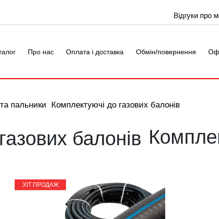
Відгуки про 
талог
Про нас
Оплата і доставка
Обмін/повернення
Оф
 та пальники
Комплектуючі до газових балонів
Комплек
ХІТ ПРОДАЖ