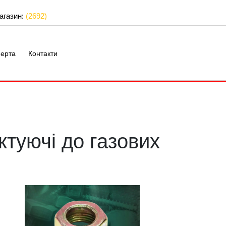
магазин:
(2692)
ерта
Контакти
туючі до газових