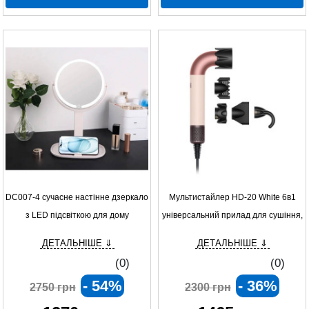
DC007-4 сучасне настінне дзеркало
Мультистайлер HD-20 White 6в1
з LED підсвіткою для дому
універсальний прилад для сушіння,
завивки та догляду за волоссям
ДЕТАЛЬНІШЕ ⇓
ДЕТАЛЬНІШЕ ⇓
(0)
(0)
- 54%
- 36%
2750 грн
2300 грн