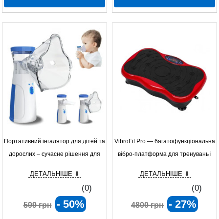
Портативний інгалятор для дітей та
VibroFit Pro — багатофункціональна
дорослих – сучасне рішення для
вібро-платформа для тренувань і
турботи про здоров'я
масажу
ДЕТАЛЬНІШЕ ⇓
ДЕТАЛЬНІШЕ ⇓
(0)
(0)
- 50%
- 27%
599 грн
4800 грн