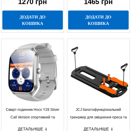
1270
грн
1465
грн
ДОДАТИ ДО
ДОДАТИ ДО
КОШИКА
КОШИКА
Смарт-годинник Hoco Y28 Silver
JCJ багатофункціональний
Call Version спортивний та
тренажер для зміцнення преса та
стильний годинник із дзвінками,
ніг
ДЕТАЛЬНІШЕ ⇓
ДЕТАЛЬНІШЕ ⇓