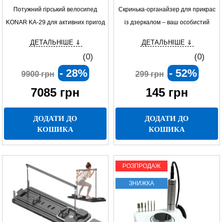
Потужний гірський велосипед
Скринька-органайзер для прикрас
KONAR KA-29 для активних пригод
із дзеркалом – ваш особистий
куточок краси
ДЕТАЛЬНІШЕ ⇓
ДЕТАЛЬНІШЕ ⇓
(0)
(0)
- 28%
- 52%
9900 грн
299 грн
7085
грн
145
грн
ДОДАТИ ДО
ДОДАТИ ДО
КОШИКА
КОШИКА
РОЗПРОДАЖ
ЗНИЖКА