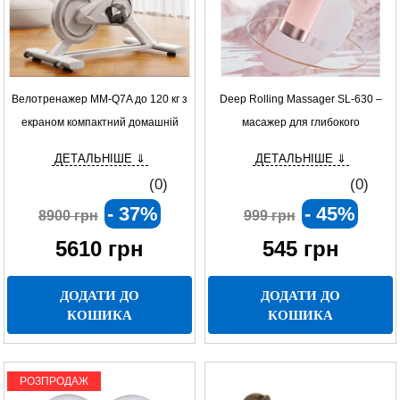
Велотренажер MM-Q7A до 120 кг з
Deep Rolling Massager SL-630 –
екраном компактний домашній
масажер для глибокого
тренажер
розслаблення м'язів
ДЕТАЛЬНІШЕ ⇓
ДЕТАЛЬНІШЕ ⇓
(0)
(0)
- 37%
- 45%
8900 грн
999 грн
5610
грн
545
грн
ДОДАТИ ДО
ДОДАТИ ДО
КОШИКА
КОШИКА
РОЗПРОДАЖ