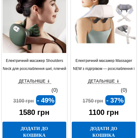
Електричний масажер Shoulders
Електричний масажер Massager
Neck для розслаблення шиї, плечей
NEW з підігрівом — розслаблення і
і спини з функцією підігріву
комфорт для спини, шиї та тіла
ДЕТАЛЬНІШЕ ⇓
ДЕТАЛЬНІШЕ ⇓
(0)
(0)
- 49%
- 37%
3100 грн
1750 грн
1580
грн
1100
грн
ДОДАТИ ДО
ДОДАТИ ДО
КОШИКА
КОШИКА