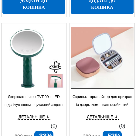
ДОДАТИ ДО
ДОДАТИ ДО
КОШИКА
КОШИКА
Дзеркало-нічник TVT-09 з LED
Скринька-органайзер для прикрас
підсвічуванням – сучасний акцент
із дзеркалом – ваш особистий
для вашого інтер’єру
куточок краси
ДЕТАЛЬНІШЕ ⇓
ДЕТАЛЬНІШЕ ⇓
(0)
(0)
- 33%
- 52%