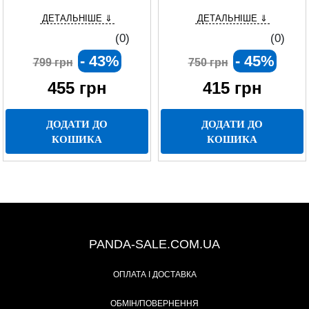
керуванням
ДЕТАЛЬНІШЕ ⇓
ДЕТАЛЬНІШЕ ⇓
(0)
(0)
- 43%
- 45%
799 грн
750 грн
455
грн
415
грн
ДОДАТИ ДО
ДОДАТИ ДО
КОШИКА
КОШИКА
+38 (067) 491-47-28
PANDA-SALE.COM.UA
ОПЛАТА І ДОСТАВКА
ОБМІН/ПОВЕРНЕННЯ