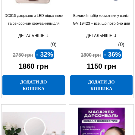
DC015 дзеркало з LED підсвіткою
Великий набір косметики у валізі
та сенсорним керуванням для
GM 19423 – все, що потрібно для
інтер’єру
вашого неперевершеного образу!
ДЕТАЛЬНІШЕ ⇓
ДЕТАЛЬНІШЕ ⇓
(0)
(0)
- 32%
- 36%
2750 грн
1800 грн
1860
грн
1150
грн
ДОДАТИ ДО
ДОДАТИ ДО
КОШИКА
КОШИКА