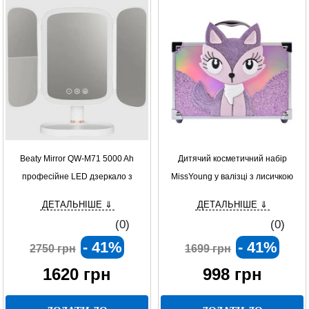
Beaty Mirror QW-M71 5000 Ah
Дитячий косметичний набір
професійне LED дзеркало з
MissYoung у валізці з лисичкою
акумулятором
ДЕТАЛЬНІШЕ ⇓
ДЕТАЛЬНІШЕ ⇓
(0)
(0)
- 41%
- 41%
2750 грн
1699 грн
1620
грн
998
грн