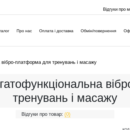
Відгуки про 
талог
Про нас
Оплата і доставка
Обмін/повернення
Оф
а вібро-платформа для тренувань і масажу
багатофункціональна віб
тренувань і масажу
Відгуки про товар:
(0)
КОД