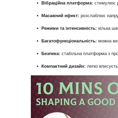
Вібраційна платформа:
стимулює ро
Масажний ефект:
розслаблює напруж
Режими та інтенсивність:
кілька шв
Багатофункціональність:
можна вик
Безпека:
стабільна платформа з про
Компактний дизайн:
легко вписуєтьс