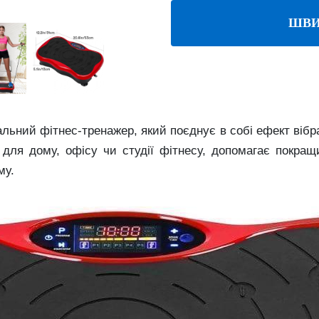
ШВИ
ьний фітнес-тренажер, який поєднує в собі ефект вібр
для дому, офісу чи студії фітнесу, допомагає покращи
му.