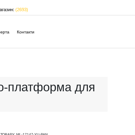
магазин:
(2693)
ерта
Контакти
ро-платформа для
 ТОВАРУ:
ML-17147-YU-PAN