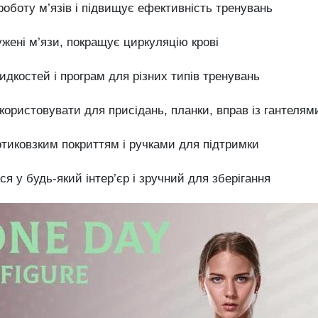
боту м’язів і підвищує ефективність тренувань
ені м’язи, покращує циркуляцію крові
идкостей і програм для різних типів тренувань
ористовувати для присідань, планки, вправ із гантелями
тиковзким покриттям і ручками для підтримки
я у будь-який інтер’єр і зручний для зберігання