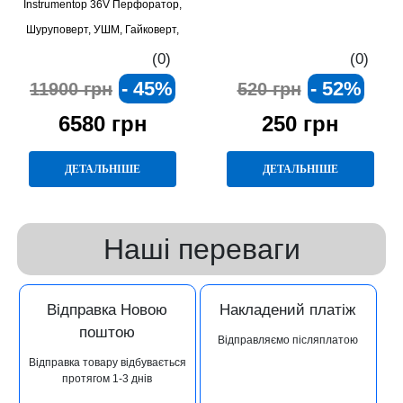
Instrumentop 36V Перфоратор,
Шуруповерт, УШМ, Гайковерт,
Секатор та Міні-пила для
(0)
(0)
професіоналів і домашніх
- 45%
- 52%
11900 грн
520 грн
майстрів
6580 грн
250 грн
ДЕТАЛЬНІШЕ
ДЕТАЛЬНІШЕ
Наші переваги
Відправка Новою
Накладений платіж
поштою
Відправляємо післяплатою
Відправка товару відбувається
протягом 1-3 днів