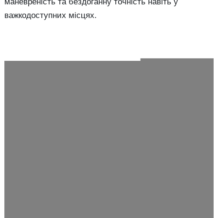
маневреність та бездоганну точність навіть у
важкодоступних місцях.