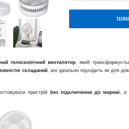
ШВИ
ьний
телескопічний
вентилятор
,
який
трансформуєт
повністю
складаний
,
він
ідеально
підходить
як
для
до
ристовувати
пристрій
без
підключення
до
мережі
,
а