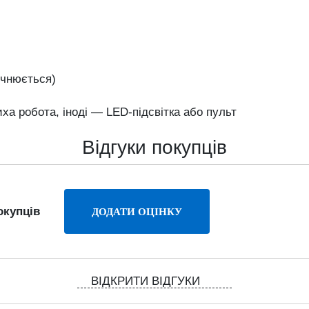
очнюється)
иха
робота,
іноді —
LED-
підсвітка
або
пульт
Відгуки покупців
окупців
ВІДКРИТИ ВІДГУКИ