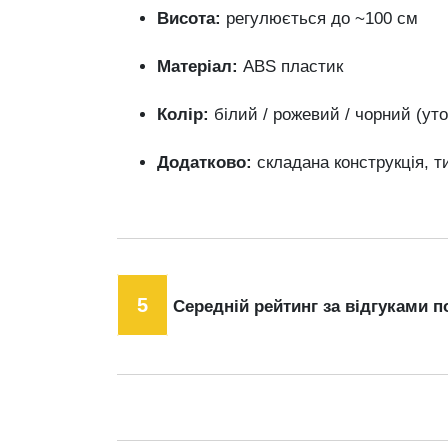
Висота:
регулюється
до ~
100
см
Матеріал:
ABS
пластик
Колір:
білий /
рожевий /
чорний (
ут
Додатково:
складана
конструкція,
т
5
Середній рейтинг за відгуками п