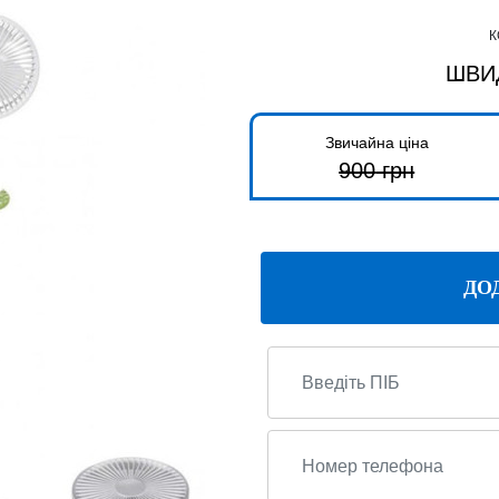
К
ШВИ
Звичайна ціна
900
грн
ДО