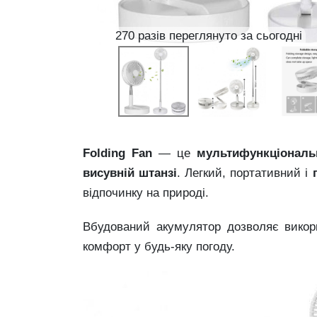
270 разів переглянуто за сьогодні
Folding
Fan
—
це
мультифункціонал
висувній
штанзі
.
Легкий,
портативний
і
відпочинку
на
природі.
Вбудований
акумулятор
дозволяє
вико
комфорт
у
будь-
яку
погоду.