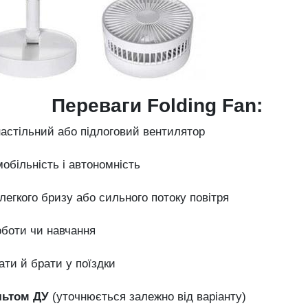
Переваги
Folding
Fan:
настільний
або
підлоговий
вентилятор
мобільність
і
автономність
легкого
бризу
або
сильного
потоку
повітря
оботи
чи
навчання
гати
й
брати
у
поїздки
льтом
ДУ
(
уточнюється
залежно
від
варіанту)