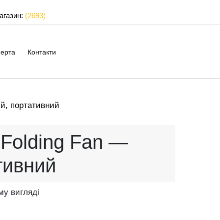
магазин:
(2693)
ерта
Контакти
ий, портативний
Folding Fan —
тивний
му вигляді