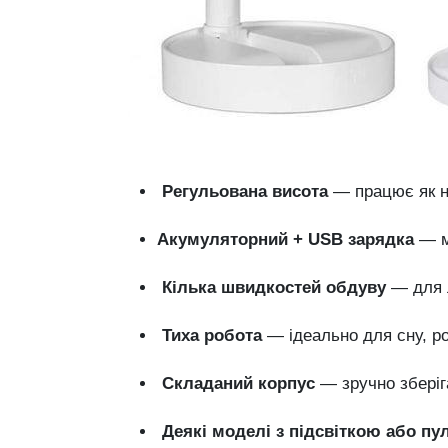
Регульована
висота
—
працює
як
Акумуляторний +
USB
зарядка
—
Кілька
швидкостей
обдуву
—
для
Тиха
робота
—
ідеально
для
сну,
р
Складаний
корпус
—
зручно
збері
Деякі
моделі
з
підсвіткою
або
пу