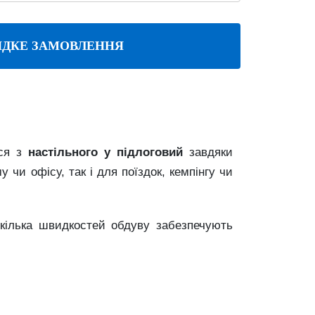
ДКЕ ЗАМОВЛЕННЯ
ься
з
настільного
у
підлоговий
завдяки
му
чи
офісу,
так
і
для
поїздок,
кемпінгу
чи
кілька
швидкостей
обдуву
забезпечують