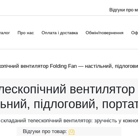
Відгуки про 
талог
Про нас
Оплата і доставка
Обмін/повернення
Оф
опічний вентилятор Folding Fan — настільний, підлогов
лескопічний вентилятор 
льний, підлоговий, порта
складаний телескопічний вентилятор: зручність у кожно
Відгуки про товар:
(0)