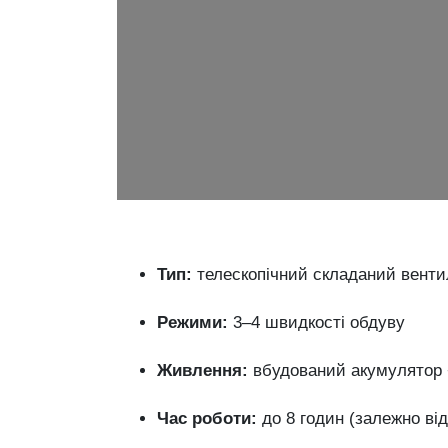
Тип:
телескопічний
складаний
венти
Режими:
3–
4
швидкості
обдуву
Живлення:
вбудований
акумулятор
Час
роботи:
до
8
годин (
залежно
ві