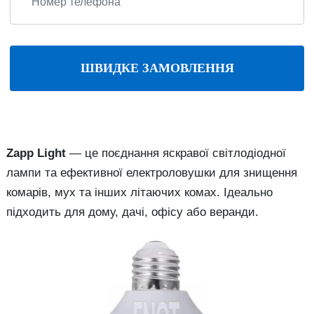
ШВИДКЕ ЗАМОВЛЕННЯ
Zapp
Light
—
це
поєднання
яскравої
світлодіодної
лампи
та
ефективної
електроловушки
для
знищення
комарів,
мух
та
інших
літаючих
комах.
Ідеально
підходить
для
дому,
дачі,
офісу
або
веранди.