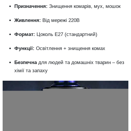
Призначення:
Знищення
комарів,
мух,
мошок
Живлення:
Від
мережі
220В
Формат:
Цоколь
E27 (
стандартний)
Функції:
Освітлення +
знищення
комах
Безпечна
для
людей
та
домашніх
тварин –
без
хімії
та
запаху