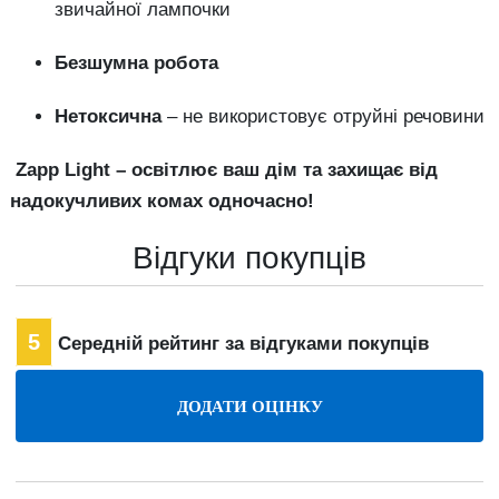
звичайної
лампочки
Безшумна
робота
Нетоксична
–
не
використовує
отруйні
речовини
Zapp
Light –
освітлює
ваш
дім
та
захищає
від
надокучливих
комах
одночасно!
Відгуки покупців
5
Середній рейтинг за відгуками покупців