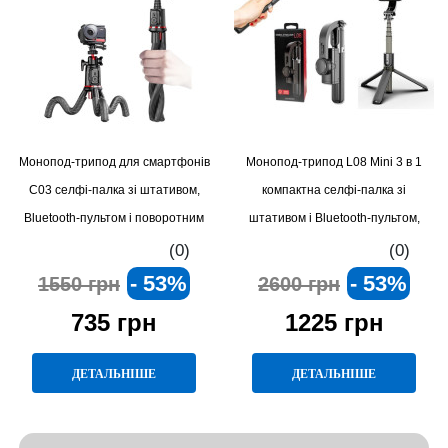
Монопод-трипод для смартфонів
Монопод-трипод L08 Mini 3 в 1
C03 селфі-палка зі штативом,
компактна селфі-палка зі
Bluetooth-пультом і поворотним
штативом і Bluetooth-пультом,
тримачем, компактна телескопічна
телескопічний тримач для
(0)
(0)
палка 19–64 см 3 в 1
смартфона до 72 см
- 53%
- 53%
1550 грн
2600 грн
735 грн
1225 грн
ДЕТАЛЬНІШЕ
ДЕТАЛЬНІШЕ