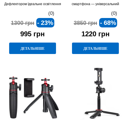
Дефлектором Ідеальне освітлення
смартфона — універсальний
для кожного кадру
аксесуар для фото та відео
(0)
(0)
- 23%
- 68%
1300 грн
3850 грн
995 грн
1220 грн
ДЕТАЛЬНІШЕ
ДЕТАЛЬНІШЕ