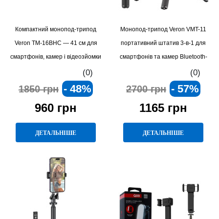
Компактний монопод-трипод
Монопод-трипод Veron VMT-11
Veron TM-16BHC — 41 см для
портативний штатив 3-в-1 для
смартфонів, камер і відеозйомки
смартфонів та камер Bluetooth-
пульт, висота 112 см
(0)
(0)
- 48%
- 57%
1850 грн
2700 грн
960 грн
1165 грн
ДЕТАЛЬНІШЕ
ДЕТАЛЬНІШЕ