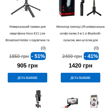
Універсальний тримач для
Монопод-трипод L09 універсальна
смартфона Hoco K21 Live
селфі-палка 3-в-1 із Bluetooth-
Broadcast Holder з підсвіткою та
пультом, міні-штатив для
гнучким кронштейном для зйомки
смартфона та камери, довжина
(0)
(0)
відео, стрімів і онлайн-уроків
0.40 м
- 51%
- 41%
1850 грн
2400 грн
905 грн
1420 грн
ДЕТАЛЬНІШЕ
ДЕТАЛЬНІШЕ