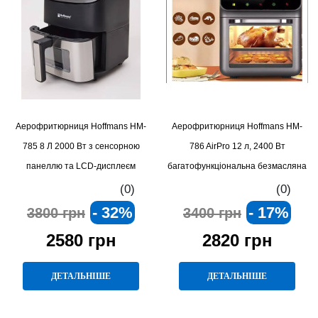
Аерофритюрниця Hoffmans HM-
Аерофритюрниця Hoffmans HM-
785 8 Л 2000 Вт з сенсорною
786 AirPro 12 л, 2400 Вт
панеллю та LCD-дисплеєм
багатофункціональна безмасляна
мультипіч із LED-дисплеєм та
(0)
(0)
режимом гриля
- 32%
- 17%
3800 грн
3400 грн
2580 грн
2820 грн
ДЕТАЛЬНІШЕ
ДЕТАЛЬНІШЕ