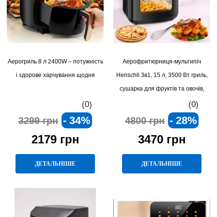
Аерогриль 8 л 2400W – потужність
Аерофритюрниця-мультипіч
і здорове харчування щодня
Henschll 3в1, 15 л, 3500 Вт гриль,
сушарка для фруктів та овочів,
безмасляне приготування
(0)
(0)
- 34%
- 28%
3299 грн
4800 грн
2179 грн
3470 грн
ДЕТАЛЬНІШЕ
ДЕТАЛЬНІШЕ