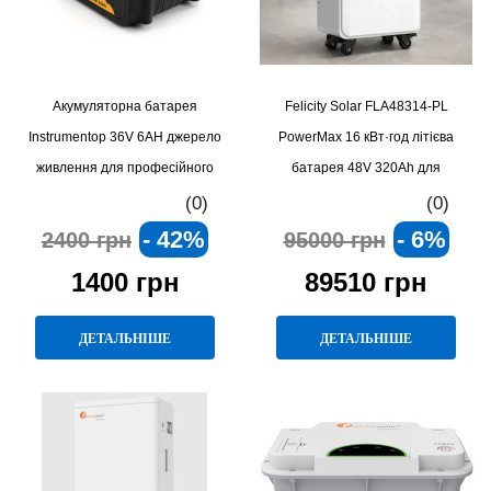
Акумуляторна батарея
Felicity Solar FLA48314-PL
Instrumentop 36V 6AH джерело
PowerMax 16 кВт·год літієва
живлення для професійного
батарея 48V 320Ah для
електроінструменту
автономних систем
(0)
(0)
- 42%
- 6%
2400 грн
95000 грн
1400 грн
89510 грн
ДЕТАЛЬНІШЕ
ДЕТАЛЬНІШЕ