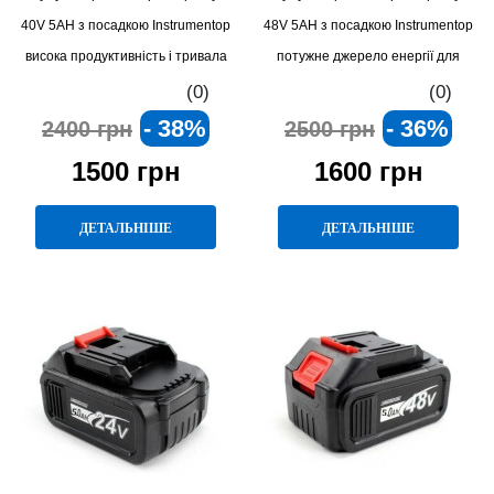
40V 5AH з посадкою Instrumentop
48V 5AH з посадкою Instrumentop
висока продуктивність і тривала
потужне джерело енергії для
автономність для професійних
професійних електроінструментів
(0)
(0)
електроінструментів
- 38%
- 36%
2400 грн
2500 грн
1500 грн
1600 грн
ДЕТАЛЬНІШЕ
ДЕТАЛЬНІШЕ