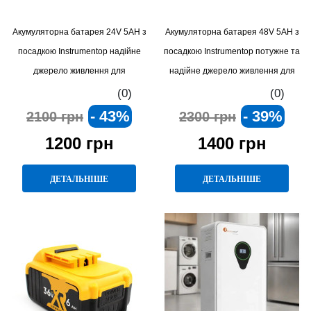
Акумуляторна батарея 24V 5AH з
Акумуляторна батарея 48V 5AH з
посадкою Instrumentop надійне
посадкою Instrumentop потужне та
джерело живлення для
надійне джерело живлення для
електроінструментів з високою
професійних електроінструментів
(0)
(0)
автономністю
- 43%
- 39%
2100 грн
2300 грн
1200 грн
1400 грн
ДЕТАЛЬНІШЕ
ДЕТАЛЬНІШЕ