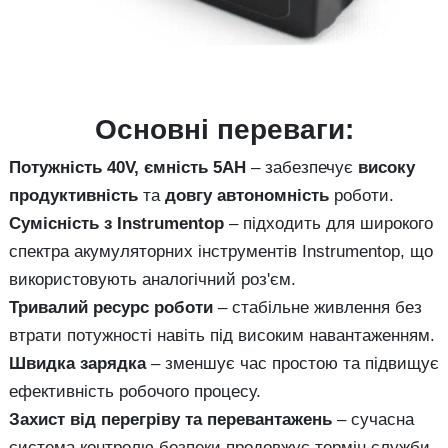
Основні переваги:
Потужність 40V, ємність 5AH
– забезпечує
високу
продуктивність
та
довгу автономність
роботи.
Сумісність з Instrumentop
– підходить для широкого
спектра акумуляторних інструментів Instrumentop, що
використовують аналогічний роз'єм.
Тривалий ресурс роботи
– стабільне живлення без
втрати потужності навіть під високим навантаженням.
Швидка зарядка
– зменшує час простою та підвищує
ефективність робочого процесу.
Захист від перегріву та перевантажень
– сучасна
система контролю безпеки продовжує термін служби