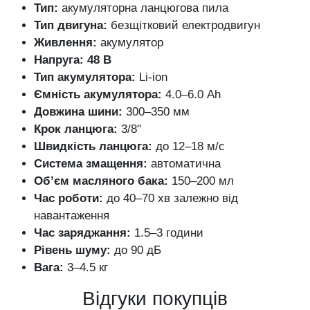
Тип:
акумуляторна ланцюгова пила
Тип двигуна:
безщітковий електродвигун
Живлення:
акумулятор
Напруга:
48 В
Тип акумулятора:
Li-ion
Ємність акумулятора:
4.0–6.0 Ah
Довжина шини:
300–350 мм
Крок ланцюга:
3/8"
Швидкість ланцюга:
до 12–18 м/с
Система змащення:
автоматична
Об’єм масляного бака:
150–200 мл
Час роботи:
до 40–70 хв залежно від
навантаження
Час заряджання:
1.5–3 години
Рівень шуму:
до 90 дБ
Вага:
3–4.5 кг
Відгуки покупців