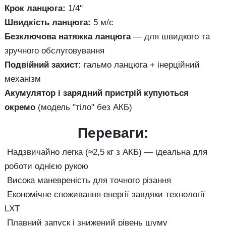
Крок ланцюга:
1/4"
Швидкість ланцюга:
5 м/с
Безключова натяжка ланцюга
— для швидкого та
зручного обслуговування
Подвійний захист:
гальмо ланцюга + інерційний
механізм
Акумулятор і зарядний пристрій купуються
окремо
(модель "тіло" без АКБ)
Переваги:
Надзвичайно легка (≈2,5 кг з АКБ) — ідеальна для
роботи однією рукою
Висока маневреність для точного різання
Економічне споживання енергії завдяки технології
LXT
Плавний запуск і знижений рівень шуму