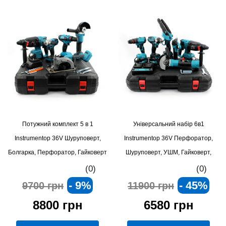
Потужний комплект 5 в 1
Універсальний набір 6в1
Instrumentop 36V Шуруповерт,
Instrumentop 36V Перфоратор,
Болгарка, Перфоратор, Гайковерт
Шуруповерт, УШМ, Гайковерт,
і Циркулярна пила
Секатор та Міні-пила для
(0)
(0)
професіоналів і домашніх
- 9%
- 45%
9700 грн
11900 грн
майстрів
8800 грн
6580 грн