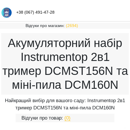
+38 (067) 491-47-28
Відгуки про магазин:
(2694)
Акумуляторний набір
Instrumentop 2в1
тример DCMST156N та
міні-пила DCM160N
Найкращий вибір для вашого саду: Instrumentop 2в1
тример DCMST156N та міні-пила DCM160N
Відгуки про товар:
(0)