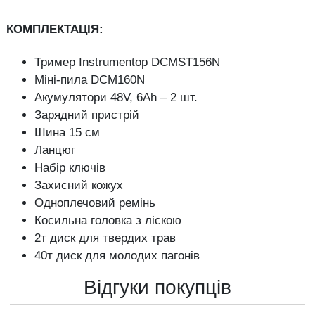
КОМПЛЕКТАЦІЯ:
Тример Instrumentop DCMST156N
Міні-пила DCM160N
Акумулятори 48V, 6Ah – 2 шт.
Зарядний пристрій
Шина 15 см
Ланцюг
Набір ключів
Захисний кожух
Одноплечовий ремінь
Косильна головка з ліскою
2т диск для твердих трав
40т диск для молодих пагонів
Відгуки покупців