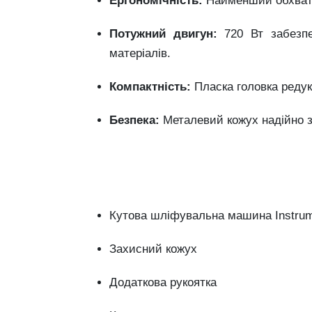
Ергономічність:
Найменший обхват р
Потужний двигун:
720 Вт забезп
матеріалів.
Компактність:
Пласка головка редук
Безпека:
Металевий кожух надійно 
Кутова шліфувальна машина Instrum
Захисний кожух
Додаткова рукоятка