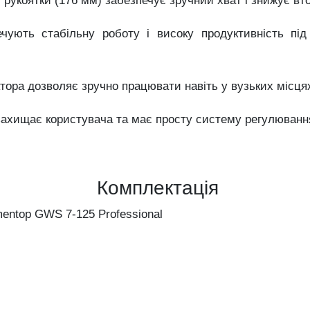
укоятки (176 мм) забезпечує зручний хват і знижує вто
ечують стабільну роботу і високу продуктивність пі
тора дозволяє зручно працювати навіть у вузьких місця
захищає користувача та має просту систему регулюванн
Комплектація
entop GWS 7-125 Professional