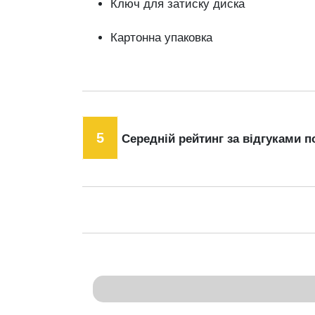
Ключ для затиску диска
Картонна упаковка
5
Середній рейтинг за відгуками п