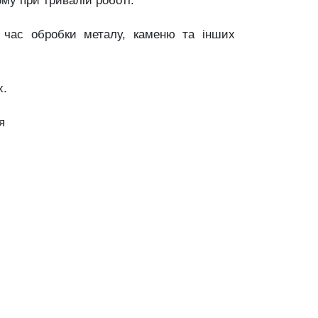
му при тривалій роботі.
д час обробки металу, каменю та інших
х.
я