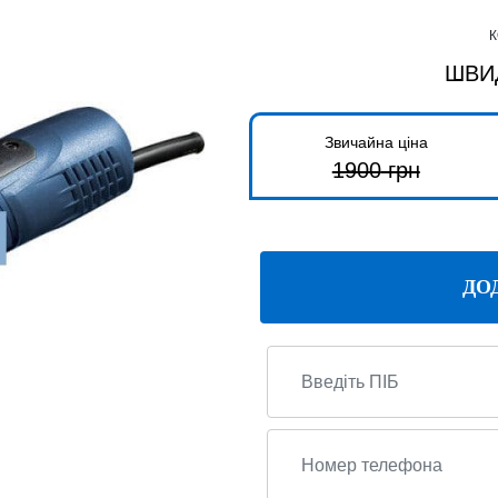
К
ШВИ
Звичайна ціна
1900
грн
ДО