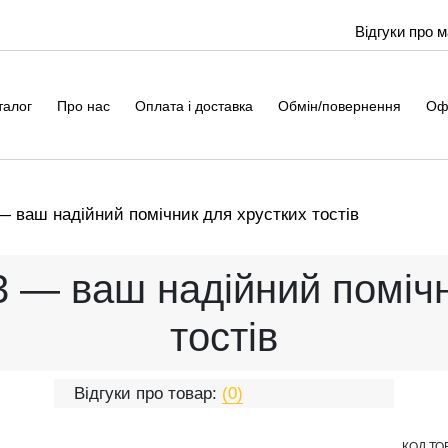
Відгуки про 
талог
Про нас
Оплата і доставка
Обмін/повернення
Оф
 ваш надійний помічник для хрустких тостів
 — ваш надійний помічн
тостів
Відгуки про товар:
(0)
КОД ТО