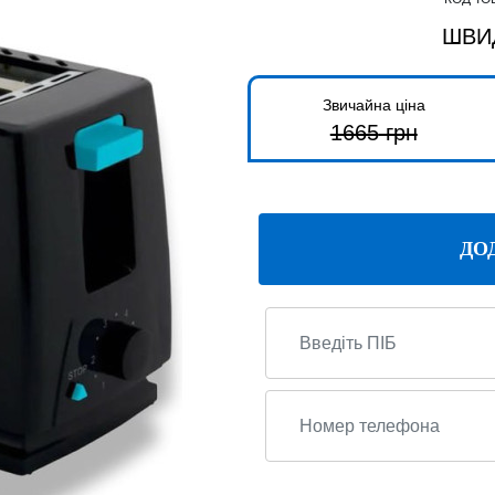
ШВИ
Звичайна ціна
1665
грн
ДО