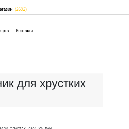
магазин:
(2692)
ерта
Контакти
ик для хрустких
ВАРУ:
СПАРТАК_ 9804_YA_PAN