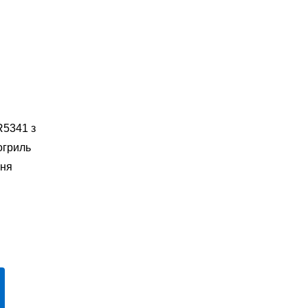
R5341 з
огриль
ння