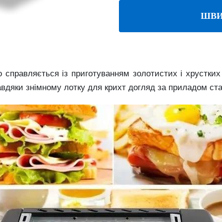
ШВИ
о справляється із приготуванням золотистих і хрустких
завдяки знімному лотку для крихт догляд за приладом с