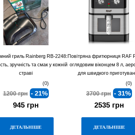
ний гриль Rainberg RB-2248:
Повітряна фритюрниця RAF 
ть, зручність та смак у кожній
оглядовим віконцем 8 л, аер
страві
для швидкого приготува
(0)
(0)
- 21%
- 31%
1200 грн
3700 грн
945 грн
2535 грн
ДЕТАЛЬНІШЕ
ДЕТАЛЬНІШЕ