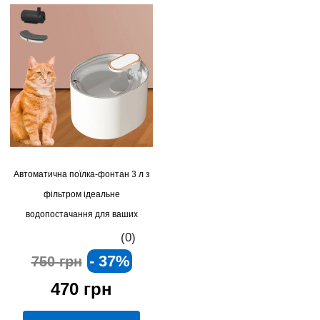
Автоматична поїлка-фонтан 3 л з
фільтром ідеальне
водопостачання для ваших
улюбленців
(0)
- 37%
750 грн
470 грн