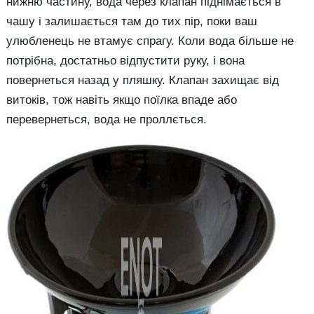
нижню частину, вода через клапан піднімається в
чашу і залишається там до тих пір, поки ваш
улюбленець не втамує спрагу. Коли вода більше не
потрібна, достатньо відпустити руку, і вона
повернеться назад у пляшку. Клапан захищає від
витоків, тож навіть якщо поїлка впаде або
перевернеться, вода не проллється.