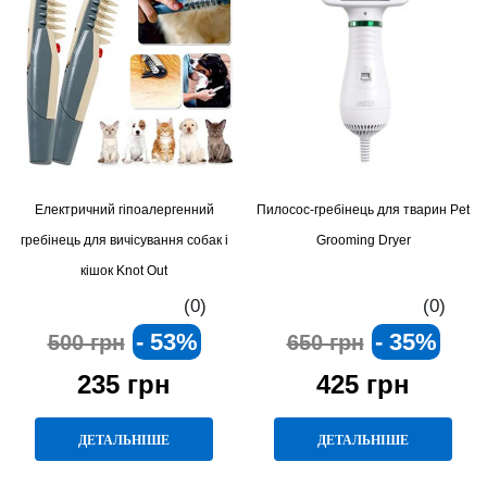
Електричний гіпоалергенний
Пилосос-гребінець для тварин Pet
гребінець для вичісування собак і
Grooming Dryer
кішок Knot Out
(0)
(0)
- 53%
- 35%
500 грн
650 грн
235 грн
425 грн
ДЕТАЛЬНІШЕ
ДЕТАЛЬНІШЕ