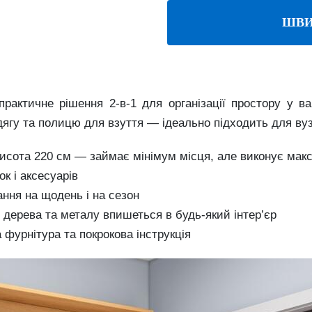
ШВИ
актичне рішення 2-в-1 для організації простору у ва
одягу та полицю для взуття — ідеально підходить для ву
висота 220 см — займає мінімум місця, але виконує ма
к і аксесуарів
ання на щодень і на сезон
дерева та металу впишеться в будь-який інтер’єр
 фурнітура та покрокова інструкція