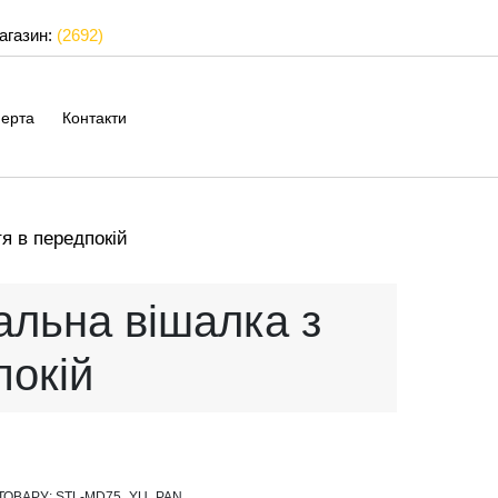
магазин:
(2692)
ерта
Контакти
я в передпокій
льна вішалка з
покій
ТОВАРУ:
STL-MD75_YU_PAN