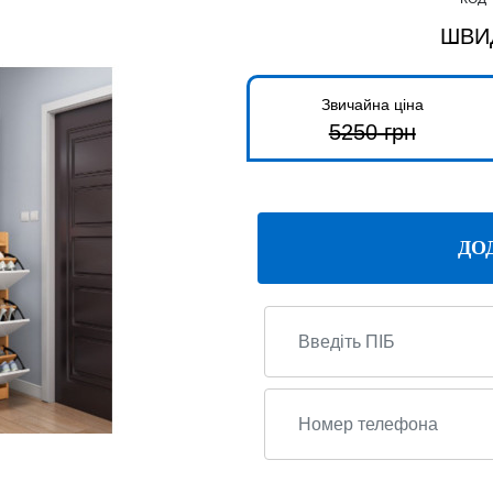
ШВИ
Звичайна ціна
5250
грн
ДО