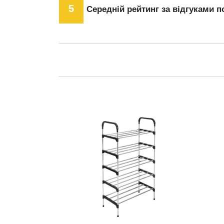
5
Середній рейтинг за відгуками п