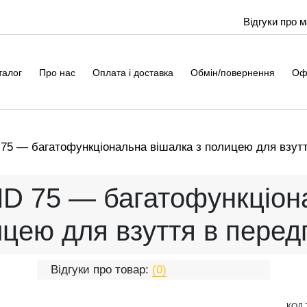
Відгуки про 
талог
Про нас
Оплата і доставка
Обмін/повернення
Оф
5 — багатофункціональна вішалка з полицею для взутт
D 75 — багатофункціона
цею для взуття в перед
Відгуки про товар:
(0)
КОД 