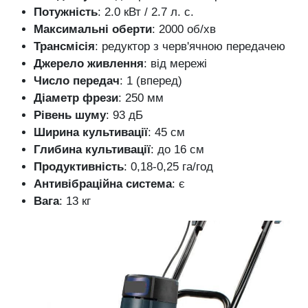
Потужність
: 2.0 кВт / 2.7 л. с.
Максимальні оберти
: 2000 об/хв
Трансмісія
: редуктор з черв'ячною передачею
Джерело живлення
: від мережі
Число передач
: 1 (вперед)
Діаметр фрези
: 250 мм
Рівень шуму
: 93 дБ
Ширина культивації
: 45 см
Глибина культивації
: до 16 см
Продуктивність
: 0,18-0,25 га/год
Антивібраційна система
: є
Вага
: 13 кг