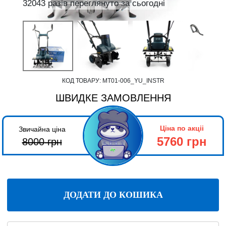
32043 разів переглянуто за сьогодні
КОД ТОВАРУ:
МТ01-006_YU_INSTR
ШВИДКЕ ЗАМОВЛЕННЯ
Ціна по акціі
Звичайна ціна
5760 грн
8000
грн
ДОДАТИ ДО КОШИКА