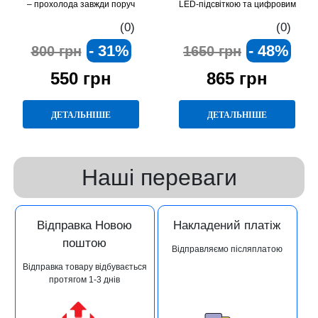
– прохолода завжди поруч
LED-підсвіткою та цифровим
манометром компактний
(0)
(0)
електричний насос для шин, м’ячів
- 31%
- 48%
800 грн
1650 грн
і надувних виробів
550 грн
865 грн
ДЕТАЛЬНІШЕ
ДЕТАЛЬНІШЕ
Наші переваги
Відправка Новою
Накладений платіж
поштою
Відправляємо післяплатою
Відправка товару відбувається
протягом 1-3 днів