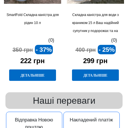
SmartFold Складна каністра для
Складна каністра для води з
рідин 10 л
краником 15 л Ваш надійний
супутник у подорожах та на
природі
(0)
(0)
- 37%
- 25%
350 грн
400 грн
222 грн
299 грн
ДЕТАЛЬНІШЕ
ДЕТАЛЬНІШЕ
Наші переваги
Відправка Новою
Накладений платіж
поштою