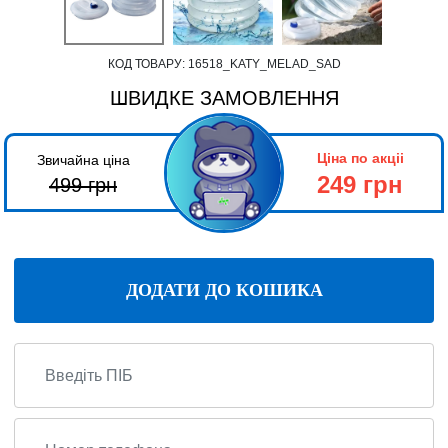
КОД ТОВАРУ:
16518_KATY_MELAD_SAD
ШВИДКЕ ЗАМОВЛЕННЯ
Ціна по акціі
Звичайна ціна
249 грн
499
грн
ДОДАТИ ДО КОШИКА