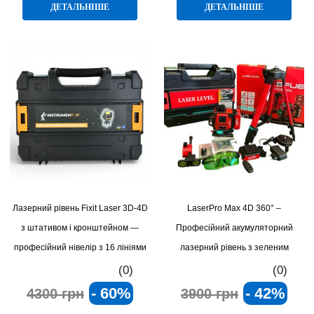
ДЕТАЛЬНІШЕ
ДЕТАЛЬНІШЕ
Лазерний рівень Fixit Laser 3D-4D
LaserPro Max 4D 360° –
з штативом і кронштейном —
Професійний акумуляторний
професійний нівелір з 16 лініями
лазерний рівень з зеленим
променем, штативом та повним
(0)
(0)
набором кріплень
- 60%
- 42%
4300 грн
3900 грн