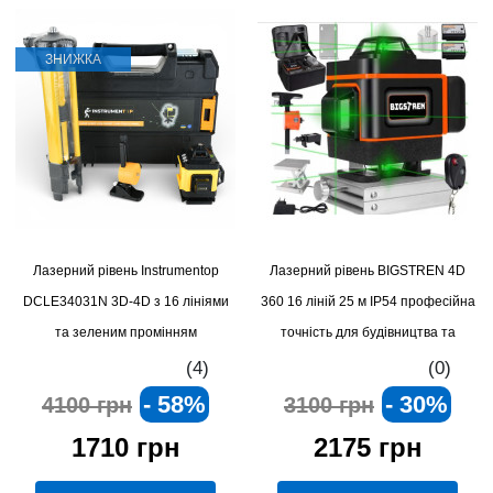
ЗНИЖКА
Лазерний рівень Instrumentop
Лазерний рівень BIGSTREN 4D
DCLE34031N 3D-4D з 16 лініями
360 16 ліній 25 м IP54 професійна
та зеленим промінням
точність для будівництва та
ремонту
(4)
(0)
- 58%
- 30%
4100 грн
3100 грн
1710 грн
2175 грн