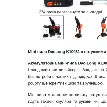
274 разів переглянуто за сьогодні
Міні пила DaoLong K10031 з потужними 
Акумуляторна міні-пила Dao Long K100
і ландшафтних дизайнерів. Завдяки літі
без потреби в частих підзарядках. Шина 
роботу ще ефективнішою та зручнішою.
Міні-пила має не лише високу потужніс
йдуть захисні окуляри та рукавички, що