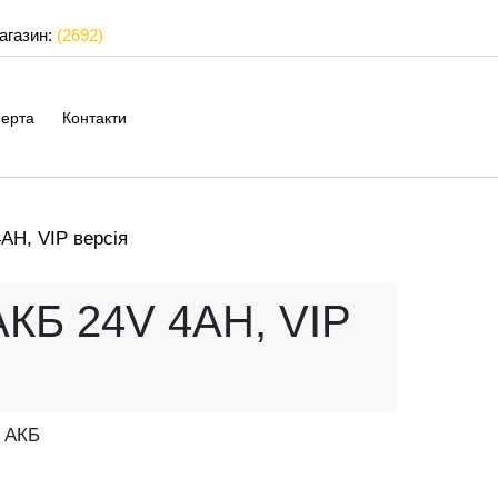
магазин:
(2692)
ерта
Контакти
AH, VIP версія
АКБ 24V 4AH, VIP
H АКБ