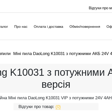
Відгуки про 
талог
Про нас
Оплата і доставка
Обмін/повернення
Оф
опили
Міні пила DaoLong K10031 з потужними АКБ 24V 4
ng K10031 з потужними 
версія
йна Міні пила DaoLong K10031 VIP з потужними 24V 4A
Відгуки про товар:
(0)