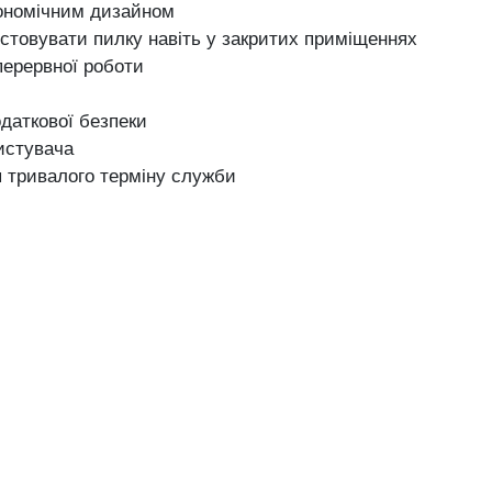
ргономічним дизайном
стовувати пилку навіть у закритих приміщеннях
перервної роботи
даткової безпеки
ристувача
я тривалого терміну служби