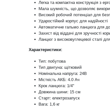
Легка та компактна конструкція з е
Мала шумність, що дозволяє викори
Високий робочий потенціал для без
Ударостійкий корпус для надійності
Автоматичне гальмо ланцюга для до
Захист від віддачі для зручності ко
Ланцюг з високовуглецевої сталі дл
Характеристики:
Тип: побутова
Тип двигуна: щітковий
Номінальна напруга: 24В
Місткість АКБ: 4.0 Ач
Крок ланцюга: 1/4"
Довжина шини: 15 см
Старт: електрозапуск
Вага: 1,6 кг