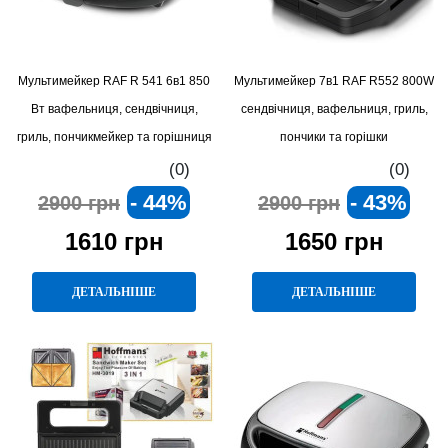
Мультимейкер RAF R 541 6в1 850
Мультимейкер 7в1 RAF R552 800W
Вт вафельниця, сендвічниця,
сендвічниця, вафельниця, гриль,
гриль, пончикмейкер та горішниця
пончики та горішки
з антипригарними пластинами
(0)
(0)
- 44%
- 43%
2900 грн
2900 грн
1610 грн
1650 грн
ДЕТАЛЬНІШЕ
ДЕТАЛЬНІШЕ