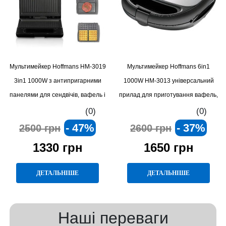
Мультимейкер Hoffmans HM-3019
Мультимейкер Hoffmans 6in1
3in1 1000W з антипригарними
1000W HM-3013 універсальний
панелями для сендвічів, вафель і
прилад для приготування вафель,
гриля
сендвічів та грилю
(0)
(0)
- 47%
- 37%
2500 грн
2600 грн
1330 грн
1650 грн
ДЕТАЛЬНІШЕ
ДЕТАЛЬНІШЕ
Наші переваги