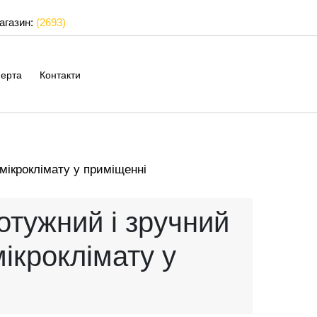
магазин:
(2693)
ерта
Контакти
мікроклімату у приміщенні
отужний і зручний
ікроклімату у