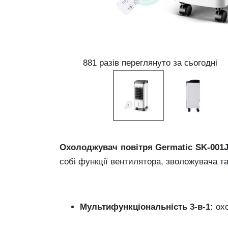
881 разів переглянуто за сьогодні
Охолоджувач
повітря
Germatic
SK-
001
собі
функції
вентилятора,
зволожувача
т
Мультифункціональність
3-
в-
1:
ох