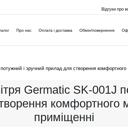
Відгуки про 
талог
Про нас
Оплата і доставка
Обмін/повернення
Оф
потужний і зручний прилад для створення комфортного 
тря Germatic SK-001J п
творення комфортного м
приміщенні