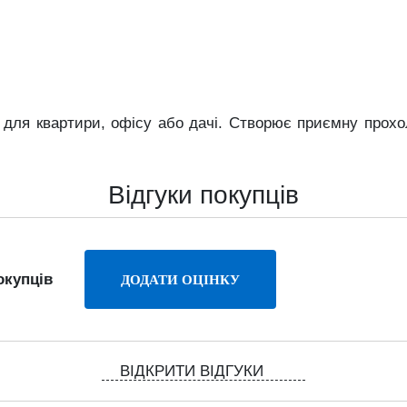
р
для
квартири,
офісу
або
дачі.
Створює
приємну
прох
Відгуки покупців
окупців
ВІДКРИТИ ВІДГУКИ