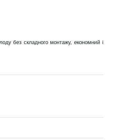
олоду
без
складного
монтажу,
економний
і