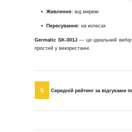
Живлення:
від
мережі
Пересування:
на
колесах
Germatic
SK-
001J
—
це
ідеальний
вибі
простий
у
використанні.
5
Середній рейтинг за відгуками п