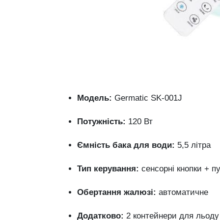
Модель:
Germatic
SK-
001J
Потужність:
120
Вт
Ємність
бака
для
води:
5,5
літра
Тип
керування:
сенсорні
кнопки +
п
Обертання
жалюзі:
автоматичне
Додатково:
2
контейнери
для
льод