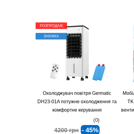
РОЗПРОДАЖ
ЗНИЖКА
Охолоджувач повітря Germatic
Мобі
DH23‑01A потужне охолодження та
TK
комфортне керування
венти
(0)
- 45%
4200 грн