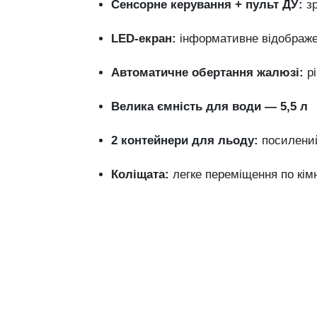
Сенсорне
керування +
пульт
ДУ:
з
LED-
екран:
інформативне
відображ
Автоматичне
обертання
жалюзі:
р
Велика
ємність
для
води —
5,5
л
2
контейнери
для
льоду:
посилен
Коліщата:
легке
переміщення
по
кім