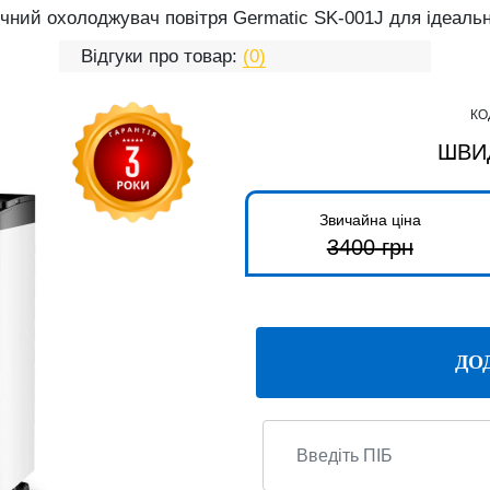
чний охолоджувач повітря Germatic SK-001J для ідеальн
Відгуки про товар:
(0)
КО
ШВИ
Звичайна ціна
3400
грн
ДО