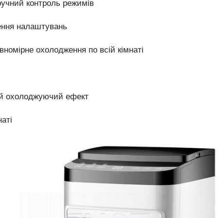
ручний
контроль
режимів
ення
налаштувань
івномірне
охолодження
по
всій
кімнаті
ий
охолоджуючий
ефект
наті