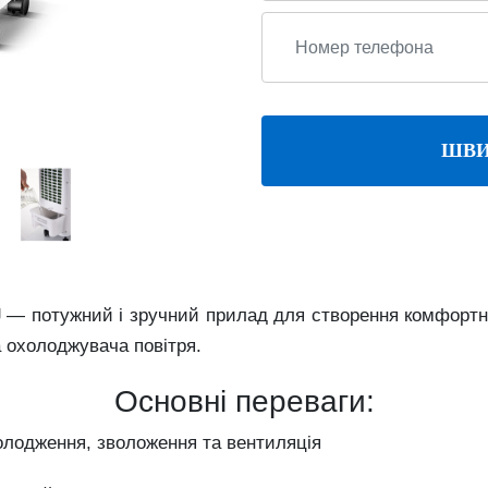
ШВИ
J
—
потужний
і
зручний
прилад
для
створення
комфорт
а
охолоджувача
повітря.
Основні
переваги:
олодження,
зволоження
та
вентиляція