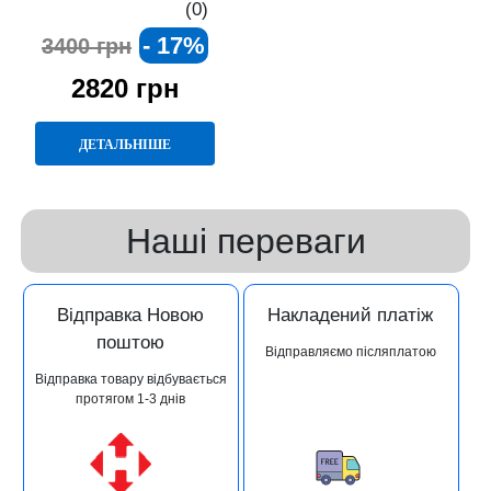
мультипіч із LED-дисплеєм та
(0)
режимом гриля
- 17%
3400 грн
2820 грн
ДЕТАЛЬНІШЕ
Наші переваги
Відправка Новою
Накладений платіж
поштою
Відправляємо післяплатою
Відправка товару відбувається
протягом 1-3 днів