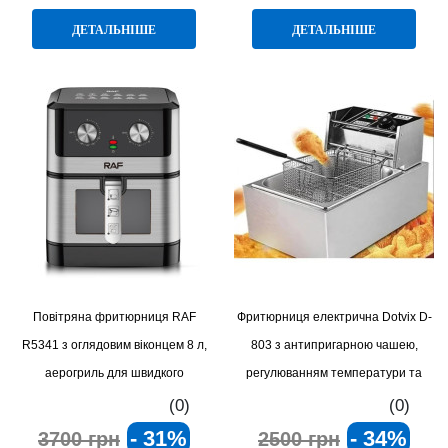
ДЕТАЛЬНІШЕ
ДЕТАЛЬНІШЕ
Повітряна фритюрниця RAF
Фритюрниця електрична Dotvix D-
R5341 з оглядовим віконцем 8 л,
803 з антипригарною чашею,
аерогриль для швидкого
регулюванням температури та
приготування
системою безпеки
(0)
(0)
- 31%
- 34%
3700 грн
2500 грн