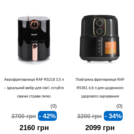
Аерофритюрниця RAF R5218 3,5 л
Повітряна фритюрниця RAF
– Ідеальний вибір для сім’ї, готуйте
R5361 4,8 л для щоденного
смачні страви легко.
здорового харчування
(0)
(0)
- 42%
- 34%
3700 грн
3200 грн
2160 грн
2099 грн