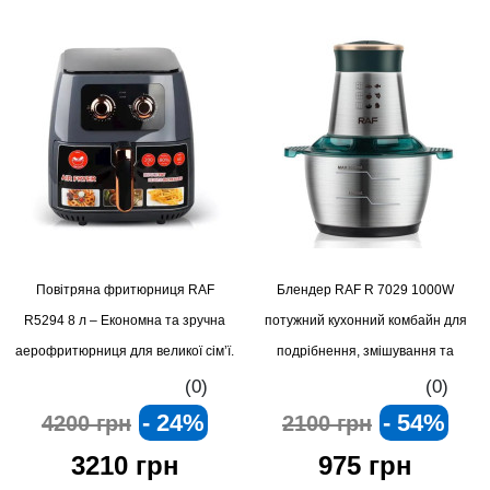
Повітряна фритюрниця RAF
Блендер RAF R 7029 1000W
R5294 8 л – Економна та зручна
потужний кухонний комбайн для
аерофритюрниця для великої сім’ї.
подрібнення, змішування та
м’ясорубки
(0)
(0)
- 24%
- 54%
4200 грн
2100 грн
3210 грн
975 грн