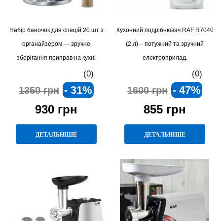
Набір баночок для спецій 20 шт з
Кухонний подрібнювач RAF R7040
органайзером — зручне
(2 л) – потужний та зручний
зберігання приправ на кухні
електроприлад.
(0)
(0)
- 31%
- 47%
1350 грн
1600 грн
930 грн
855 грн
ДЕТАЛЬНІШЕ
ДЕТАЛЬНІШЕ