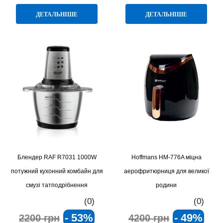
ДЕТАЛЬНІШЕ
ДЕТАЛЬНІШЕ
Блендер RAF R7031 1000W
Hoffmans HM‑776A міцна
потужний кухонний комбайн для
аерофритюрниця для великої
смузі татподрібнення
родини
(0)
(0)
- 53%
- 49%
2200 грн
4200 грн