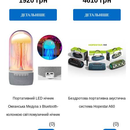
1920 грн
4610 грн
ДЕТАЛЬНІШЕ
ДЕТАЛЬНІШЕ
Портативний LED нічник
Бездротова портативна акустична
Океанська Медуза з Bluetooth-
система Hopestar A60
колонкою світломузичний нічник
для релаксу, сну та атмосфери
(0)
(0)