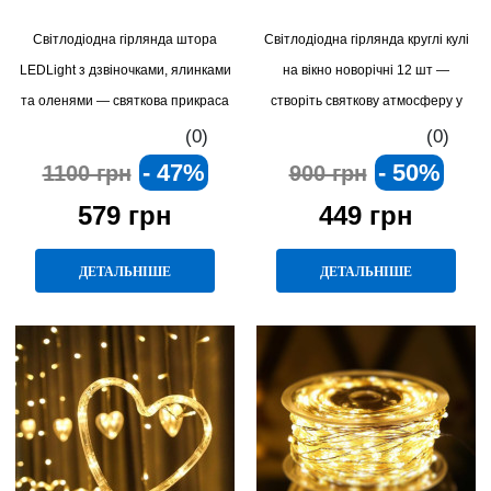
Світлодіодна гірлянда штора
Світлодіодна гірлянда круглі кулі
LEDLight з дзвіночками, ялинками
на вікно новорічні 12 шт —
та оленями — святкова прикраса
створіть святкову атмосферу у
для вашого дому
вашій оселі!
(0)
(0)
- 47%
- 50%
1100 грн
900 грн
579 грн
449 грн
ДЕТАЛЬНІШЕ
ДЕТАЛЬНІШЕ