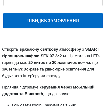
ШВИДКЕ ЗАМОВЛЕННЯ
Створіть
вражаючу святкову атмосферу
з
SMART
гірляндою-шафою SFK 07 2×2 м
. Ця стильна LED-
гирлянда має
20 ниток по 20 лампочок кожна
, що
забезпечує яскраве та рівномірне освітлення для
будь-якого інтер’єру чи фасаду.
Гірлянда підтримує
керування через мобільний
додаток та Bluetooth
, що дозволяє:
змінювати колір і режими світіння;