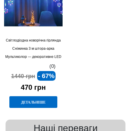
Світлодіодна новорічна гірлянда
Сніжинка 3 м штора-арка
Мультиколор — декоративне LED
освітлення для дому, вікон,
(0)
святкових заходів та зимових
- 67%
1440 грн
композицій
470 грн
ДЕТАЛЬНІШЕ
Наші переваги