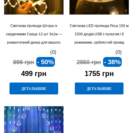
Святкова гірлянда Штора із
Святкова LED-гірлянда Роса 150 м
сердечками Серце 12 шт 3х1м —
1500 діодів USB з пультом і 8
романтичний декор для вашого
режимами, сріблястий провід
свята!
(0)
(0)
- 50%
- 38%
999 грн
2850 грн
499 грн
1755 грн
ДЕТАЛЬНІШЕ
ДЕТАЛЬНІШЕ