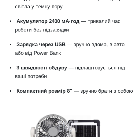
світла
у
темну
пору
Акумулятор
2400
мА·год
—
тривалий
час
роботи
без
підзарядки
Зарядка
через
USB
—
зручно
вдома,
в
авто
або
від
Power
Bank
3
швидкості
обдуву
—
підлаштовується
під
ваші
потреби
Компактний
розмір
8"
—
зручно
брати
з
собою