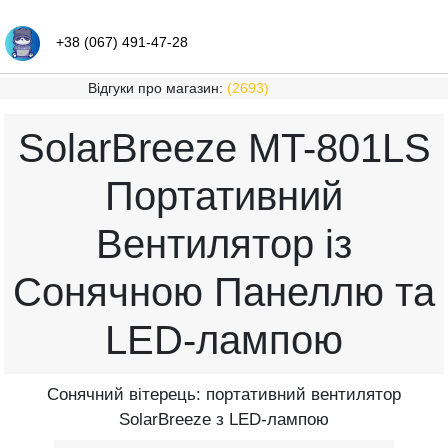
+38 (067) 491-47-28
Відгуки про магазин:
(2693)
SolarBreeze MT-801LS
Портативний
Вентилятор із
Сонячною Панеллю та
LED-лампою
Сонячний вітерець: портативний вентилятор
SolarBreeze з LED-лампою