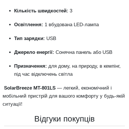
Кількість
швидкостей:
3
Освітлення:
1
вбудована
LED-
лампа
Тип
зарядки:
USB
Джерело
енергії:
Сонячна
панель
або
USB
Призначення:
для
дому,
на
природу,
в
кемпінг,
під
час
відключень
світла
SolarBreeze
MT-
801LS
—
легкий,
економічний
і
мобільний
пристрій
для
вашого
комфорту
у
будь-
якій
ситуації!
Відгуки покупців