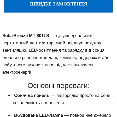
ШВИДКЕ ЗАМОВЛЕННЯ
SolarBreeze
MT-
801LS
—
це
універсальний
портативний
вентилятор,
який
поєднує
потужну
вентиляцію,
LED-
освітлення
та
зарядку
від
сонця.
Ідеальне
рішення
для
дачі,
кемпінгу,
подорожей
або
побутового
використання
під
час
відключень
електроенергії.
Основні
переваги:
Сонячна
панель
—
підзарядка
просто
на
сонці,
незалежність
від
розетки
Вбудована
LED-
лампа
—
повноцінне
джерело