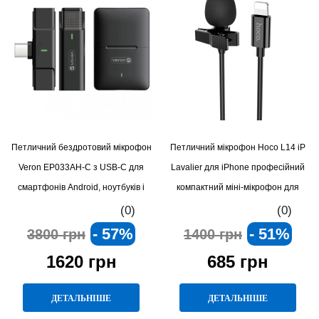
Петличний бездротовий мікрофон
Петличний мікрофон Hoco L14 iP
Veron EP033AH-C з USB-C для
Lavalier для iPhone професійний
смартфонів Android, ноутбуків і
компактний міні-мікрофон для
планшетів з кейсом-зарядкою та
блогерів, стрімерів, інтерв’ю,
(0)
(0)
підтримкою онлайн-трансляцій
онлайн-трансляцій та відеоуроків
- 57%
- 51%
3800 грн
1400 грн
1620 грн
685 грн
ДЕТАЛЬНІШЕ
ДЕТАЛЬНІШЕ