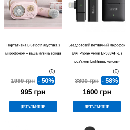
Портативна Bluetooth акустика з
Бездротовий петличний мікрофон
мікрофоном – ваша музика всюди
для iPhone Veron EP033AH-L з
роз’ємом Lightning, кейсом-
зарядкою, шумопоглинанням та
(0)
(0)
автоматичною синхронізацією
- 50%
- 58%
1999 грн
3800 грн
995 грн
1600 грн
ДЕТАЛЬНІШЕ
ДЕТАЛЬНІШЕ