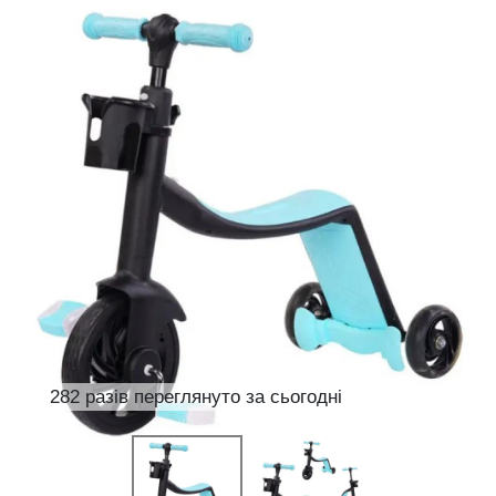
282 разів переглянуто за сьогодні