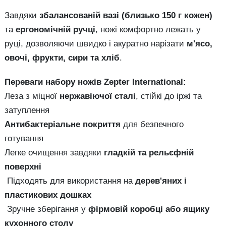
Завдяки
збалансованій вазі (близько 150 г кожен)
та
ергономічній ручці
, ножі комфортно лежать у
руці, дозволяючи швидко і акуратно нарізати
м'ясо,
овочі, фрукти, сири та хліб
.
Переваги набору ножів Zepter International:
Леза з міцної
нержавіючої сталі
, стійкі до іржі та
затуплення
Антибактеріальне покриття
для безпечного
готування
Легке очищення завдяки
гладкій та рельєфній
поверхні
Підходять для використання на
дерев'яних і
пластикових дошках
Зручне зберігання у
фірмовій коробці або ящику
кухонного столу