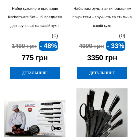
Набір кухонного приладдя
Набір каструль із антипригарним
Kitchenware Set – 19 предметів
покриттям – зручність та стиль на
для зручності на вашій кухні
вашій кухн
(0)
(0)
- 48%
- 33%
1499 грн
4999 грн
775 грн
3350 грн
ДЕТАЛЬНІШЕ
ДЕТАЛЬНІШЕ