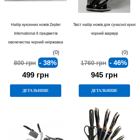
Набір кухонних ножів Zepter
Твіст набір ножів для сучасної кухні
International 6 предметів
чорний мармур
овочечистка чорний неіржавна
сталь антипригарне покриття
(0)
(0)
- 38%
- 46%
800 грн
1760 грн
499 грн
945 грн
ДЕТАЛЬНІШЕ
ДЕТАЛЬНІШЕ