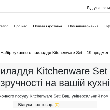
Відгуки про 
талог
Про нас
Оплата і доставка
Обмін/повернення
Оф
Набір кухонного приладдя Kitchenware Set – 19 предметі
иладдя Kitchenware Set
зручності на вашій кухні
хонного посуду Kitchenware Set: Ваш універсальний поміч
Відгуки про товар:
(0)